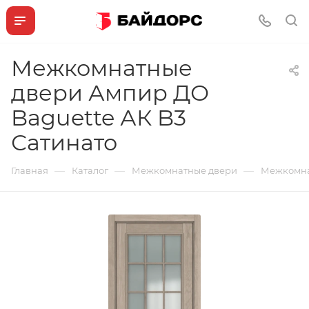
Межкомнатные
двери Ампир ДО
Baguette АК B3
Сатинато
—
—
—
Главная
Каталог
Межкомнатные двери
Межкомна