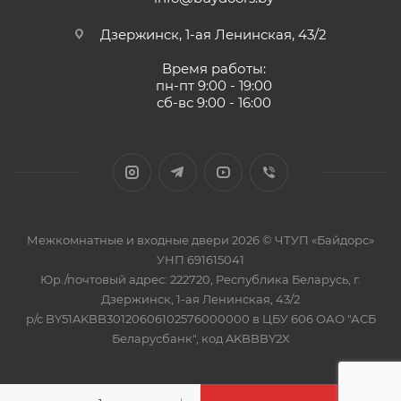
Дзержинск, 1-ая Ленинская, 43/2
Время работы:
пн-пт 9:00 - 19:00
сб-вс 9:00 - 16:00
Межкомнатные и входные двери 2026 © ЧТУП «Байдорс»
УНП 691615041
Юр./почтовый адрес: 222720, Республика Беларусь, г.
Дзержинск, 1-ая Ленинская, 43/2
р/с BY51AKBB30120606102576000000 в ЦБУ 606 ОАО "АСБ
Беларусбанк", код AKBBBY2X