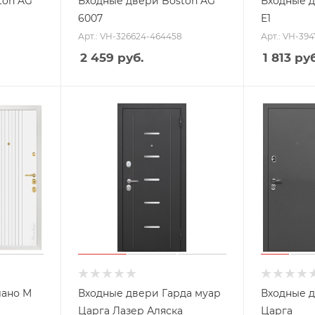
ton AG
Входные двери Boston AG
Входные д
6007
E1
Арт.: VH-326624-464458
Арт.: VH-39
2 459
руб.
1 813
руб
лано M
Входные двери Гарда муар
Входные д
Царга Лазер Аляска
Царга