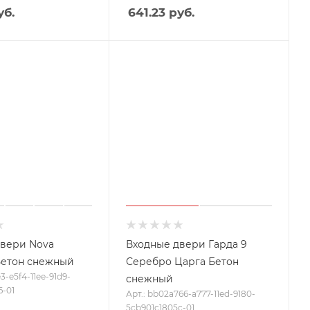
б.
641.23
руб.
вери Nova
Входные двери Гарда 9
Бетон снежный
Серебро Царга Бетон
e3-e5f4-11ee-91d9-
снежный
6-01
Арт.: bb02a766-a777-11ed-9180-
5cb901c1805c-01