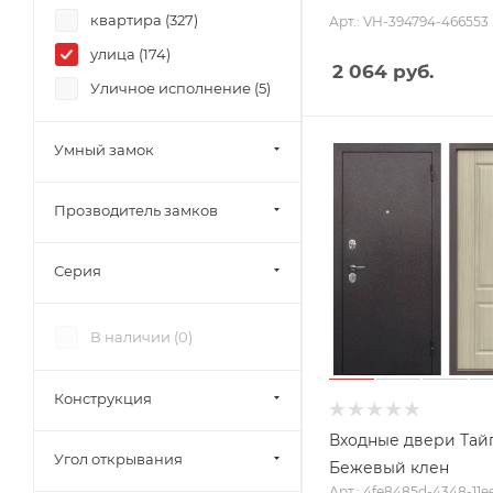
квартира (
327
)
Арт.: VH-394794-466553
улица (
174
)
2 064
руб.
Уличное исполнение (
5
)
Умный замок
Прозводитель замков
Серия
В наличии (
0
)
Конструкция
Входные двери Тайг
Угол открывания
Бежевый клен
Арт.: 4fe8485d-4348-11ee