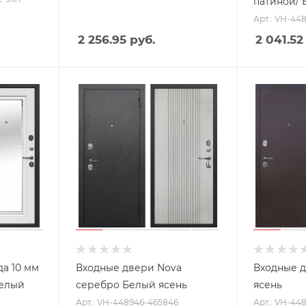
патиной/ 
Арт.: VH-44
2 256.95
руб.
2 041.52
а 10 мм
Входные двери Nova
Входные 
Белый
серебро Белый ясень
ясень
Арт.: VH-448946-465846
Арт.: VH-44