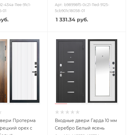
92-434a-11ee-91c1-
Арт.: b98998f5-0c21-11ed-9125-
6-01
5cb901c18058-01
уб.
1 331.34
руб.
двери Протерма
Входные двери Гарда 10 мм
рецкий орех с
Серебро Белый ясень