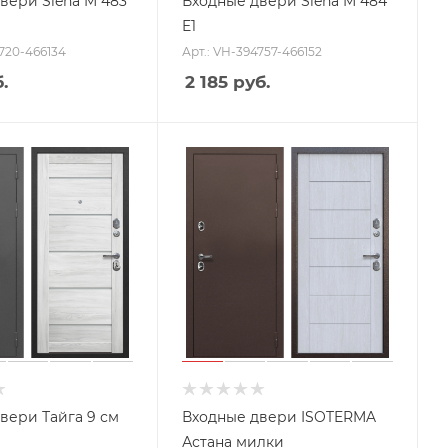
вери Siena M 483
Входные двери Siena M 484
E1
4720-466134
Арт.: VH-394757-466152
.
2 185
руб.
вери Тайга 9 см
Входные двери ISOTERMA
Астана милки