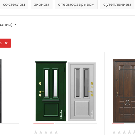
со стеклом
эконом
с терморазрывом
с утеплением
вание)
а