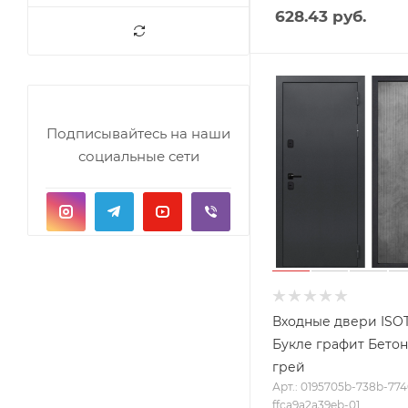
628.43
руб.
Подписывайтесь на наши
социальные сети
Входные двери IS
Букле графит Бетон
грей
Арт.: 0195705b-738b-774
ffca9a2a39eb-01