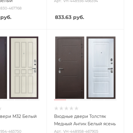
Белый
Арт.: VH-448936-466394
8830-467768
руб.
833.63
руб.
двери M32 Белый
Входные двери Толстяк
Медный Антик Белый ясень
8954-465750
Арт.: VH-448958-467905