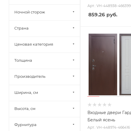
Арт.: VH-448938-466399
Ночной сторож
859.26
руб.
Страна
Ценовая категория
Толщина
Производитель
Ширина, см
Высота, см
Входные двери Гар
Белый ясень
Фурнитура
Арт.: VH-448974-466416