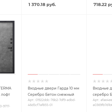
1 370.18
руб.
718.22
ру
OTERMA
Входные двери Гарда 10 мм
Входные д
 лофт
Серебро Бетон снежный
серебро 
Арт.: 01922ddc-76b2-7df9-adbd-
Арт.: afae4e
46d5cf7af855-01
a0369fb7d1b
0-9717-