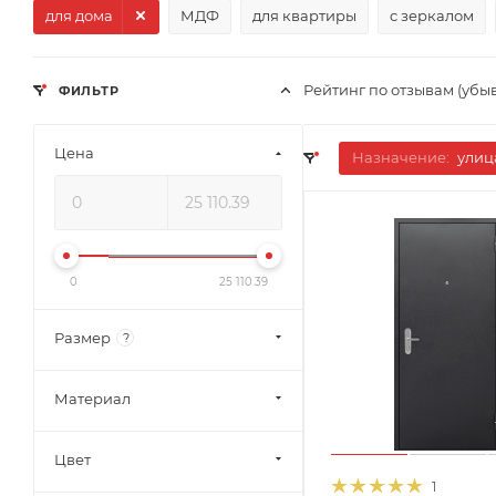
для дома
МДФ
для квартиры
c зеркалом
Рейтинг по отзывам (убы
ФИЛЬТР
Цена
Назначение:
улиц
0
25 110.39
Размер
?
Материал
Цвет
1