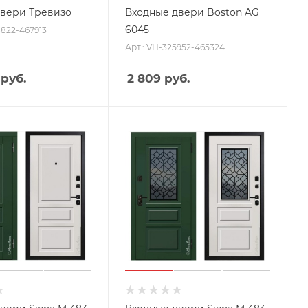
двери Тревизо
Входные двери Boston AG
6045
8822-467913
Арт.: VH-325952-465324
руб.
2 809
руб.