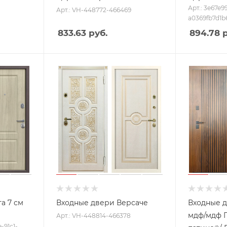
Арт.: 3e67e9
Арт.: VH-448772-466469
a0369fb7d1b
833.63
руб.
894.78
р
а 7 см
Входные двери Версаче
Входные 
мдф/мдф Г
Арт.: VH-448814-466378
-91c1-