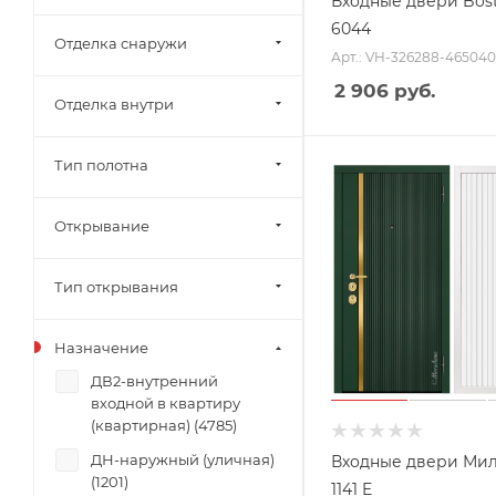
Входные двери Bos
6044
Отделка снаружи
Арт.: VH-326288-465040
2 906
руб.
Отделка внутри
Тип полотна
Открывание
Тип открывания
Назначение
ДВ2-внутренний
входной в квартиру
(квартирная) (
4785
)
ДН-наружный (уличная)
Входные двери Ми
(
1201
)
1141 E