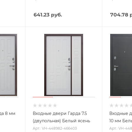
641.23
руб.
704.78
р
да 8 мм
Входные двери Гарда 7.5
Входные д
(двупольная) Белый ясень
10 мм Бел
Арт.: VH-448982-466403
Арт.: VH-44