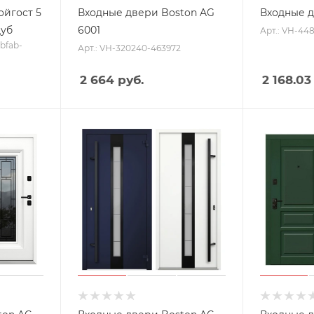
ойгост 5
Входные двери Boston AG
Входные 
дуб
6001
Арт.: VH-44
-bfab-
Арт.: VH-320240-463972
2 664
руб.
2 168.03