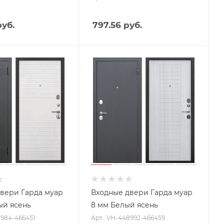
уб.
797.56
руб.
вери Гарда муар
Входные двери Гарда муар
ый ясень
8 мм Белый ясень
8984-466451
Арт.: VH-448992-466459