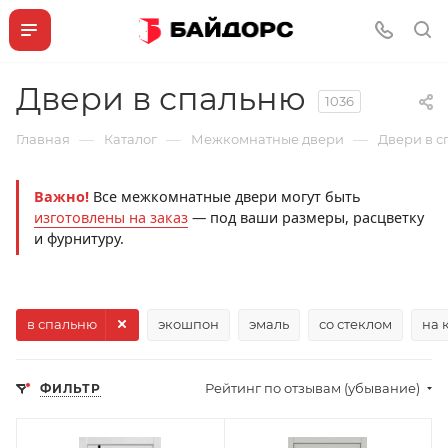
Двери в спальню
1036
—
—
—
Главная
Каталог
Межкомнатные двери
Двери в 
Важно!
Все межкомнатные двери могут быть
изготовлены на заказ
— под ваши размеры, расцветку
и фурнитуру.
в спальню
экошпон
эмаль
со стеклом
на 
Рейтинг по отзывам (убывание)
ФИЛЬТР