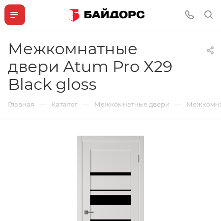
Межкомнатные
двери Atum Pro Х29
Black gloss
—
—
—
Главная
Каталог
Межкомнатные двери
Межкомнат