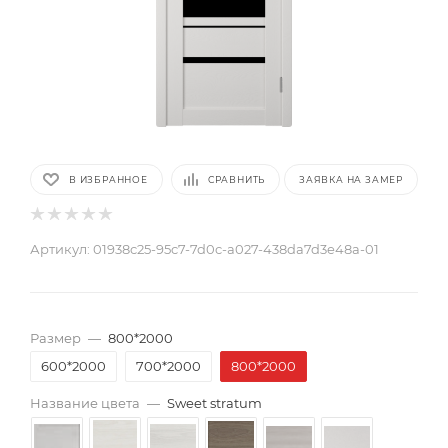
В ИЗБРАННОЕ
СРАВНИТЬ
ЗАЯВКА НА ЗАМЕР
Артикул:
01938c25-95c7-7d0c-a027-438da7d3e48a-01
Размер
—
800*2000
600*2000
700*2000
800*2000
Название цвета
—
Sweet stratum