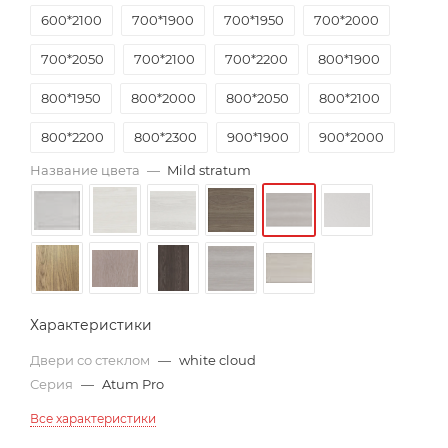
600*2100
700*1900
700*1950
700*2000
700*2050
700*2100
700*2200
800*1900
800*1950
800*2000
800*2050
800*2100
800*2200
800*2300
900*1900
900*2000
Название цвета
—
Mild stratum
900*2050
900*2100
Характеристики
Двери со стеклом
—
white cloud
Серия
—
Atum Pro
Все характеристики