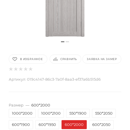
В ИЗБРАННОЕ
СРАВНИТЬ
ЗАЯВКА НА ЗАМЕР
Артикул:
019c4147-86c3-7a0f-8aa3-ef37a6b515d6
Размер
—
600*2000
1000*2000
1000*2100
550*1900
550*2050
600*1900
600*1950
600*2000
600*2050