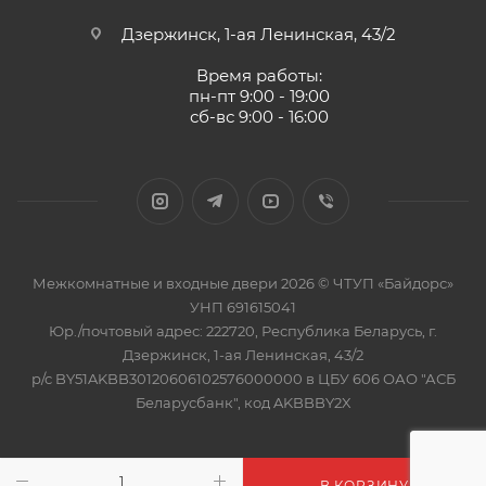
Дзержинск, 1-ая Ленинская, 43/2
Время работы:
пн-пт 9:00 - 19:00
сб-вс 9:00 - 16:00
Межкомнатные и входные двери 2026 © ЧТУП «Байдорс»
УНП 691615041
Юр./почтовый адрес: 222720, Республика Беларусь, г.
Дзержинск, 1-ая Ленинская, 43/2
р/с BY51AKBB30120606102576000000 в ЦБУ 606 ОАО "АСБ
Беларусбанк", код AKBBBY2X
В КОРЗИНУ