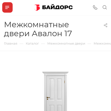
Межкомнатные
двери Авалон 17
—
—
—
Главная
Каталог
Межкомнатные двери
Межкомна