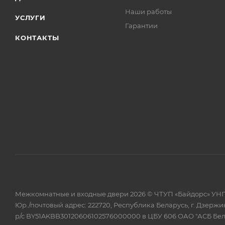
Наши работы
УСЛУГИ
Гарантии
КОНТАКТЫ
Межкомнатные и входные двери 2026 © ЧТУП «Байдорс» УНП
Юр./почтовый адрес: 222720, Республика Беларусь, г. Дзержин
р/с BY51AKBB30120606102576000000 в ЦБУ 606 ОАО "АСБ Бе