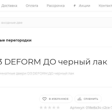
Доставка
Оплата
Рассрочка
Акции
Контак
ые перегородки
3 DEFORM ДО черный лак
мнатные двери D3 DEFORM ДО черный лак
В ИЗБРАННОЕ
СРАВНИТЬ
Артикул:
018e8a34-c2ce-