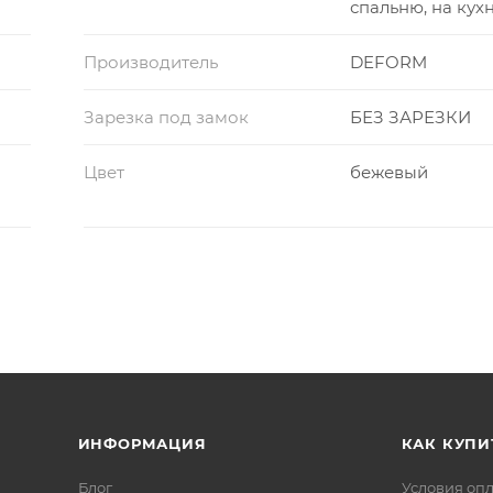
спальню, на кух
Производитель
DEFORM
Зарезка под замок
БЕЗ ЗАРЕЗКИ
Цвет
бежевый
ИНФОРМАЦИЯ
КАК КУПИ
Блог
Условия оп