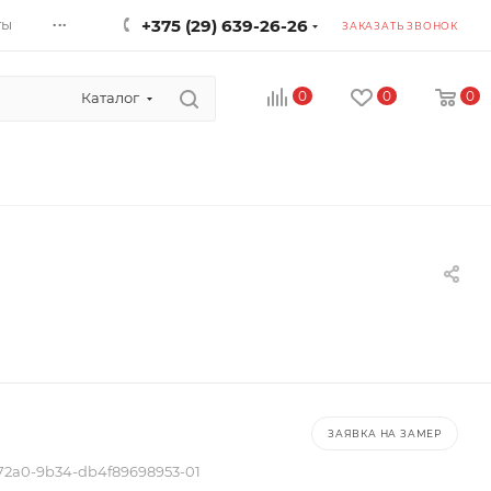
...
ты
+375 (29) 639-26-26
ЗАКАЗАТЬ ЗВОНОК
0
0
0
Каталог
ЗАЯВКА НА ЗАМЕР
72a0-9b34-db4f89698953-01