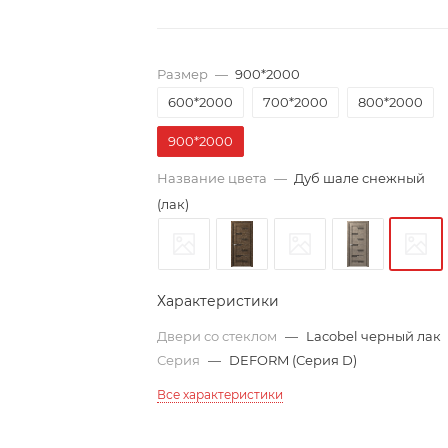
Размер
—
900*2000
600*2000
700*2000
800*2000
900*2000
Название цвета
—
Дуб шале снежный
(лак)
Характеристики
Двери со стеклом
—
Lacobel черный лак
Серия
—
DEFORM (Серия D)
Все характеристики