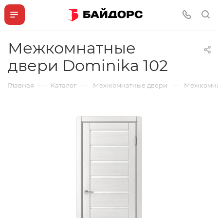
Межкомнатные
двери Dominika 102
—
—
—
Главная
Каталог
Межкомнатные двери
Межкомна