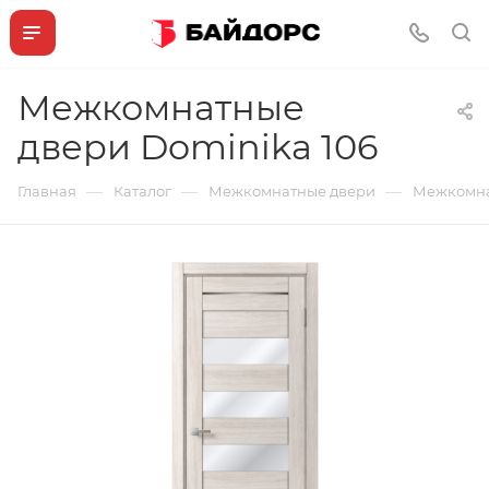
Межкомнатные
двери Dominika 106
—
—
—
Главная
Каталог
Межкомнатные двери
Межкомна