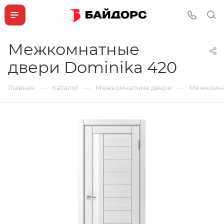
Межкомнатные
двери Dominika 420
—
—
—
Главная
Каталог
Межкомнатные двери
Межкомна