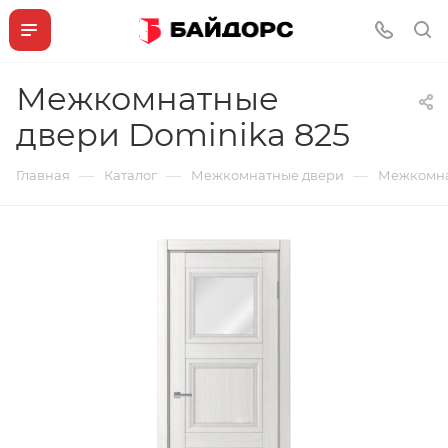
Межкомнатные
двери Dominika 825
—
—
—
Главная
Каталог
Межкомнатные двери
Межкомна