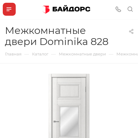
Межкомнатные
двери Dominika 828
—
—
—
Главная
Каталог
Межкомнатные двери
Межкомна