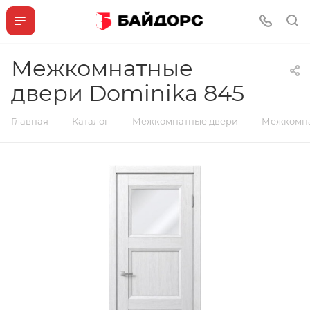
Межкомнатные
двери Dominika 845
—
—
—
Главная
Каталог
Межкомнатные двери
Межкомна