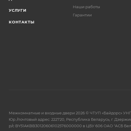
Наши работы
УСЛУГИ
Гарантии
КОНТАКТЫ
Межкомнатные и входные двери 2026 © ЧТУП «Байдорс» УНП
Юр./почтовый адрес: 222720, Республика Беларусь, г. Дзержин
р/с BY51AKBB30120606102576000000 в ЦБУ 606 ОАО "АСБ Бе