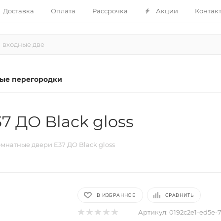
Доставка
Оплата
Рассрочка
Акции
Контак
ые перегородки
 ДО Black gloss
натные двери E37 ДО Black gloss
В ИЗБРАННОЕ
СРАВНИТЬ
Артикул:
0192c2e1-ed5e-