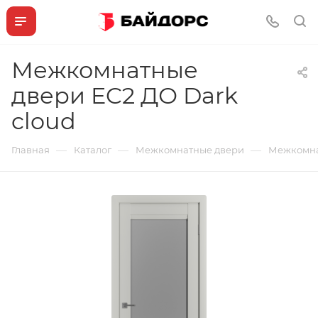
Межкомнатные
двери EC2 ДО Dark
cloud
—
—
—
Главная
Каталог
Межкомнатные двери
Межкомнат