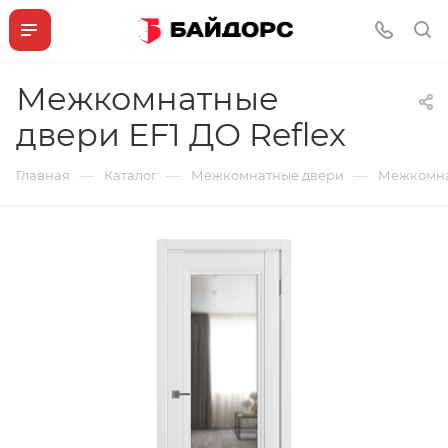
Межкомнатные
двери EF1 ДО Reflex
—
—
—
Главная
Каталог
Межкомнатные двери
Межкомнат