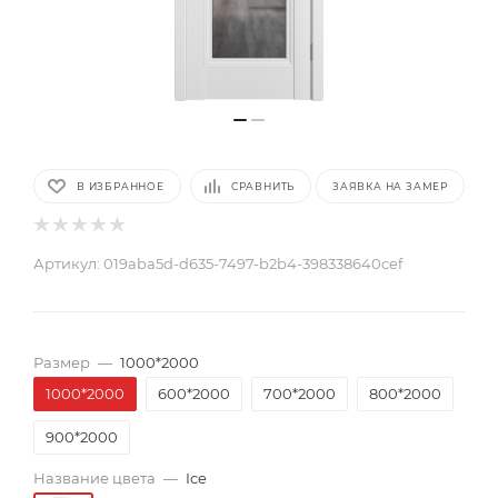
В ИЗБРАННОЕ
СРАВНИТЬ
ЗАЯВКА НА ЗАМЕР
Артикул:
019aba5d-d635-7497-b2b4-398338640cef
Размер
—
1000*2000
1000*2000
600*2000
700*2000
800*2000
900*2000
Название цвета
—
Ice