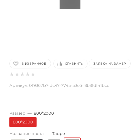
В ИЗБРАННОЕ
СРАВНИТЬ
ЗАЯВКА НА ЗАМЕР
Артикул:
019367b7-dc47-774a-a3c6-f3b31df41bce
Размер
—
800*2000
800*2000
Название цвета
—
Taupe