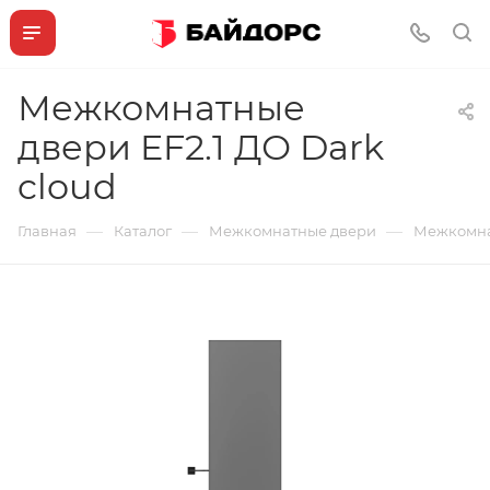
Межкомнатные
двери EF2.1 ДО Dark
cloud
—
—
—
Главная
Каталог
Межкомнатные двери
Межкомнат