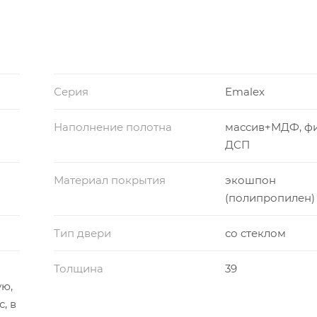
Серия
Emalex
Наполнение полотна
массив+МДФ, ф
ДСП
Материал покрытия
экошпон
(полипропилен)
Тип двери
со стеклом
Толщина
39
ую,
с, в