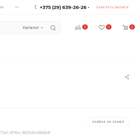
...
ты
+375 (29) 639-26-26
ЗАКАЗАТЬ ЗВОНОК
0
0
0
Каталог
ЗАЯВКА НА ЗАМЕР
72e1-8764-3631d0c885b8