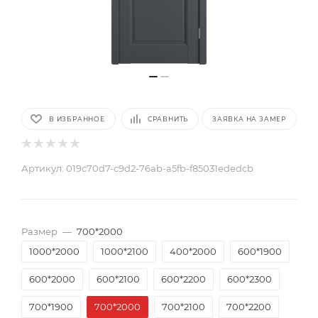
В ИЗБРАННОЕ
СРАВНИТЬ
ЗАЯВКА НА ЗАМЕР
Артикул:
019c70d7-c9d2-76ab-a5fb-f85031ededcb
Размер
—
700*2000
1000*2000
1000*2100
400*2000
600*1900
600*2000
600*2100
600*2200
600*2300
700*1900
700*2000
700*2100
700*2200