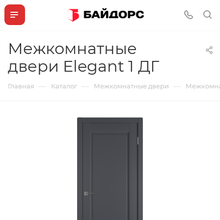
Межкомнатные
двери Elegant 1 ДГ
—
—
—
Главная
Каталог
Межкомнатные двери
Межкомнат