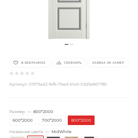
В ИЗБРАННОЕ
СРАВНИТЬ
ЗАЯВКА НА ЗАМЕР
Артикул:
01973ad2-fef6-7bed-b1a5-03d5e6671f81
Размер
—
800*2000
600*2000
700*2000
800*2000
Название цвета
—
MidWhite