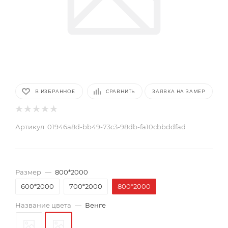
В ИЗБРАННОЕ
СРАВНИТЬ
ЗАЯВКА НА ЗАМЕР
Артикул:
01946a8d-bb49-73c3-98db-fa10cbbddfad
Размер
—
800*2000
600*2000
700*2000
800*2000
Название цвета
—
Венге