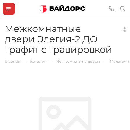
Межкомнатные
двери Элегия-2 ДО
графит с гравировкой
—
—
—
Главная
Каталог
Межкомнатные двери
Межкомнат