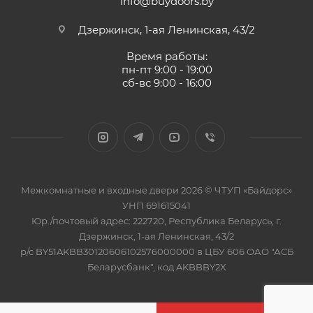
info@buydoors.by
Дзержинск, 1-ая Ленинская, 43/2
Время работы:
пн-пт 9:00 - 19:00
сб-вс 9:00 - 16:00
Межкомнатные и входные двери 2026 © ЧТУП «Байдорс»
УНП 691615041
Юр./почтовый адрес: 222720, Республика Беларусь, г.
Дзержинск, 1-ая Ленинская, 43/2
р/с BY51AKBB30120606102576000000 в ЦБУ 606 ОАО "АСБ
Беларусбанк", код AKBBBY2X