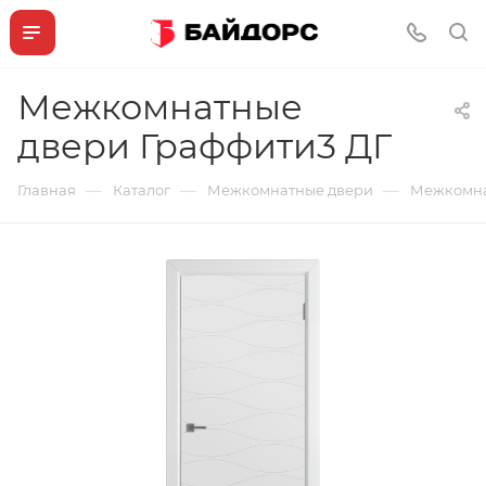
Межкомнатные
двери Граффити3 ДГ
—
—
—
Главная
Каталог
Межкомнатные двери
Межкомна