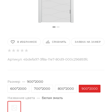
В ИЗБРАННОЕ
СРАВНИТЬ
ЗАЯВКА НА ЗАМЕР
Артикул:
4bdefa97-3f8a-11e7-80d9-000c296893fc
Размер
—
900*2000
600*2000
700*2000
800*2000
900*2000
Название цвета
—
Белая эмаль