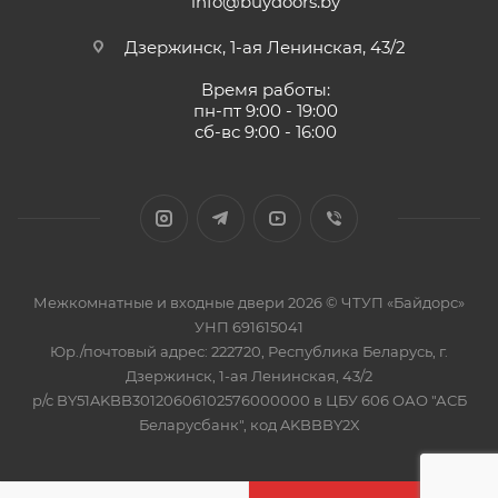
info@buydoors.by
Дзержинск, 1-ая Ленинская, 43/2
Время работы:
пн-пт 9:00 - 19:00
сб-вс 9:00 - 16:00
Межкомнатные и входные двери 2026 © ЧТУП «Байдорс»
УНП 691615041
Юр./почтовый адрес: 222720, Республика Беларусь, г.
Дзержинск, 1-ая Ленинская, 43/2
р/с BY51AKBB30120606102576000000 в ЦБУ 606 ОАО "АСБ
Беларусбанк", код AKBBBY2X