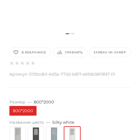
В ИЗБРАННОЕ
СРАВНИТЬ
ЗАЯВКА НА ЗАМЕР
Артикул:
0195cdb1-6d5a-772d-b817-e616b5815fd7-01
Размер
—
800*2000
800*2000
Название цвета
—
Silky white