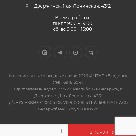
Дзержинск, 1-ая Ленинская, 43/2
Время работы:
пн-пт 9:00 - 19:00
сб-вс 9:00 - 16:00
Межкомнатные и входные двери 2026 © ЧТУП «Байдорс»
УНП 691615041
Юр./почтовый адрес: 222720, Республика Беларусь, г.
Дзержинск, 1-ая Ленинская, 43/2
р/с BY51AKBB30120606102576000000 в ЦБУ 606 ОАО "АСБ
Беларусбанк", код AKBBBY2X
В КОРЗИНУ