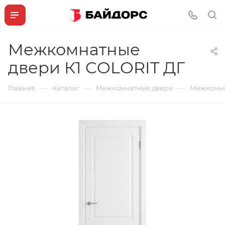
Межкомнатные
двери К1 COLORIT ДГ
—
—
—
Главная
Каталог
Межкомнатные двери
Межкомна