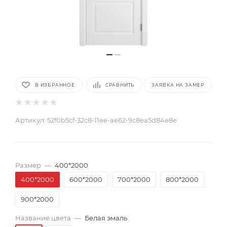
В ИЗБРАННОЕ
СРАВНИТЬ
ЗАЯВКА НА ЗАМЕР
Артикул:
52f0b5cf-32c8-11ee-ae62-9c8ea5d84e8e
Размер
—
400*2000
400*2000
600*2000
700*2000
800*2000
900*2000
Название цвета
—
Белая эмаль