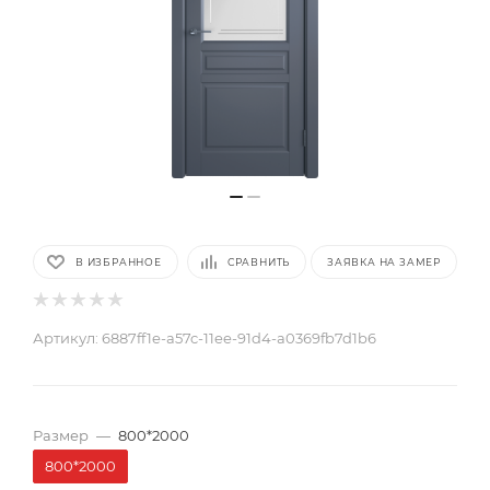
В ИЗБРАННОЕ
СРАВНИТЬ
ЗАЯВКА НА ЗАМЕР
Артикул:
6887ff1e-a57c-11ee-91d4-a0369fb7d1b6
Размер
—
800*2000
800*2000