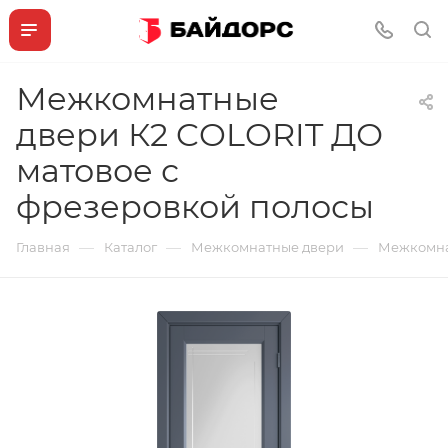
Межкомнатные
двери К2 COLORIT ДО
матовое с
фрезеровкой полосы
—
—
—
Главная
Каталог
Межкомнатные двери
Межкомна