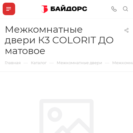
Межкомнатные
двери К3 COLORIT ДО
матовое
—
—
—
Главная
Каталог
Межкомнатные двери
Межкомна