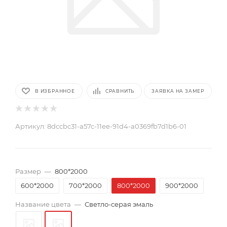
В ИЗБРАННОЕ
СРАВНИТЬ
ЗАЯВКА НА ЗАМЕР
Артикул:
8dccbc31-a57c-11ee-91d4-a0369fb7d1b6-01
Размер
—
800*2000
600*2000
700*2000
800*2000
900*2000
Название цвета
—
Светло-серая эмаль