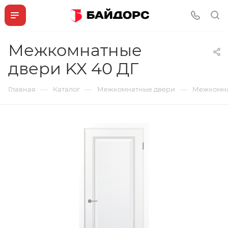
Межкомнатные
двери KX 40 ДГ
—
—
—
Главная
Каталог
Межкомнатные двери
Межкомна