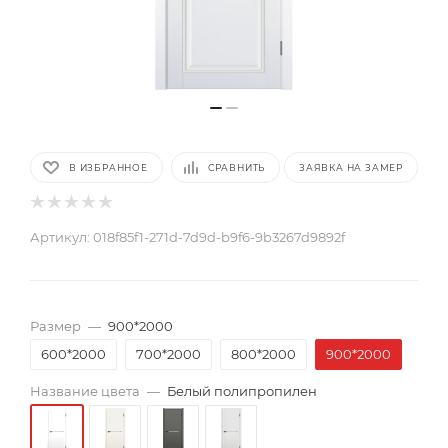
В ИЗБРАННОЕ
СРАВНИТЬ
ЗАЯВКА НА ЗАМЕР
Артикул:
018f85f1-271d-7d9d-b9f6-9b3267d9892f
Размер
—
900*2000
600*2000
700*2000
800*2000
900*2000
Название цвета
—
Белый полипропилен