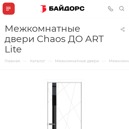
Межкомнатные
двери Chaos ДО ART
Lite
—
—
—
Главная
Каталог
Межкомнатные двери
Межкомнат