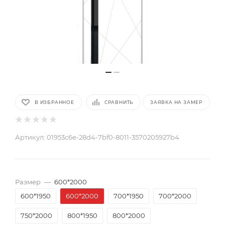
В ИЗБРАННОЕ
СРАВНИТЬ
ЗАЯВКА НА ЗАМЕР
Артикул:
01953c6e-28d4-7bf0-8011-3570205927b4
Размер
—
600*2000
600*1950
600*2000
700*1950
700*2000
750*2000
800*1950
800*2000