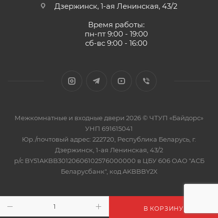
Дзержинск, 1-ая Ленинская, 43/2
Время работы:
пн-пт 9:00 - 19:00
сб-вс 9:00 - 16:00
Межкомнатные и входные двери 2026 © ЧТУП «Байдорс»
УНП 691615041
Юр./почтовый адрес: 222720, Республика Беларусь, г.
Дзержинск, 1-ая Ленинская, 43/2
р/с BY51AKBB30120606102576000000 в ЦБУ 606 ОАО "АСБ
Беларусбанк", код AKBBBY2X
В КОРЗИНУ