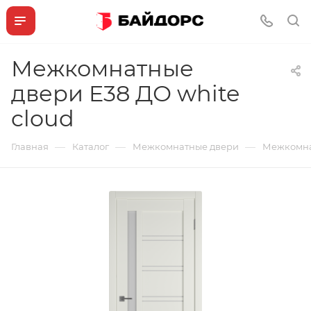
Межкомнатные
двери E38 ДО white
cloud
—
—
—
Главная
Каталог
Межкомнатные двери
Межкомнат