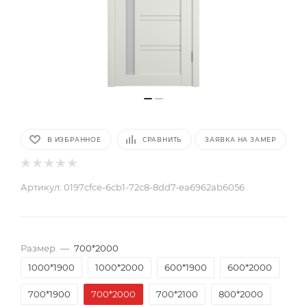
В ИЗБРАННОЕ
СРАВНИТЬ
ЗАЯВКА НА ЗАМЕР
Артикул:
0197cfce-6cb1-72c8-8dd7-ea6962ab6056
Размер
—
700*2000
1000*1900
1000*2000
600*1900
600*2000
700*1900
700*2000
700*2100
800*2000