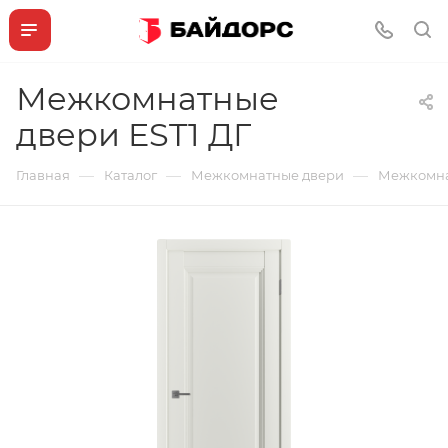
Межкомнатные
двери EST1 ДГ
—
—
—
Главная
Каталог
Межкомнатные двери
Межкомна