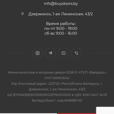
info@buydoors.by
Дзержинск, 1-ая Ленинская, 43/2
Время работы:
пн-пт 9:00 - 19:00
сб-вс 9:00 - 16:00
Межкомнатные и входные двери 2026 © ЧТУП «Байдорс»
УНП 691615041
Юр./почтовый адрес: 222720, Республика Беларусь, г.
Дзержинск, 1-ая Ленинская, 43/2
р/с BY51AKBB30120606102576000000 в ЦБУ 606 ОАО "АСБ
Беларусбанк", код AKBBBY2X