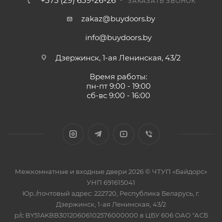
+375 (29) 639-26-26
ЗАКАЗАТЬ ЗВОНОК
zakaz@buydoors.by
info@buydoors.by
Дзержинск, 1-ая Ленинская, 43/2
Время работы:
пн-пт 9:00 - 19:00
сб-вс 9:00 - 16:00
Межкомнатные и входные двери 2026 © ЧТУП «Байдорс»
УНП 691615041
Юр./почтовый адрес: 222720, Республика Беларусь, г.
Дзержинск, 1-ая Ленинская, 43/2
р/с BY51AKBB30120606102576000000 в ЦБУ 606 ОАО "АСБ