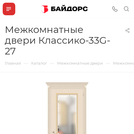
Межкомнатные
двери Классико-33G-
27
—
—
—
Главная
Каталог
Межкомнатные двери
Межкомна