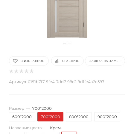
В ИЗБРАННОЕ
СРАВНИТЬ
ЗАЯВКА НА ЗАМЕР
Артикул:
0191b7f7-9fe4-7dd7-98c2-9d1fe4a2e587
Размер
—
700*2000
600*2000
700*2000
800*2000
900*2000
Название цвета
—
Крем