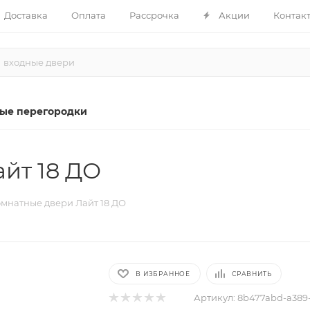
Доставка
Оплата
Рассрочка
Акции
Контак
ые перегородки
йт 18 ДО
мнатные двери Лайт 18 ДО
В ИЗБРАННОЕ
СРАВНИТЬ
Артикул:
8b477abd-a389-