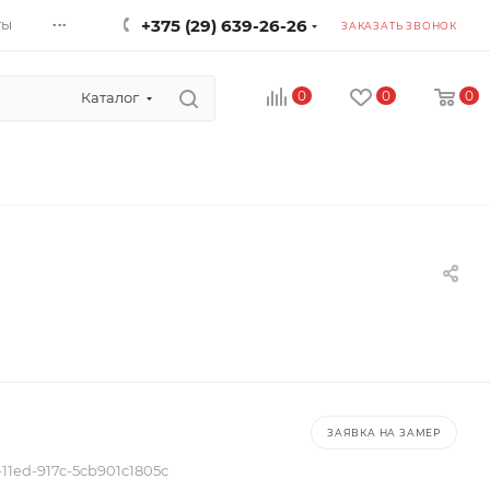
...
ты
+375 (29) 639-26-26
ЗАКАЗАТЬ ЗВОНОК
0
0
0
Каталог
ЗАЯВКА НА ЗАМЕР
11ed-917c-5cb901c1805c