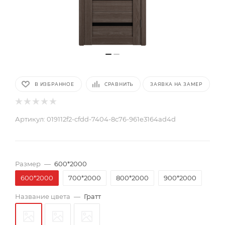
В ИЗБРАННОЕ
СРАВНИТЬ
ЗАЯВКА НА ЗАМЕР
Артикул:
019112f2-cfdd-7404-8c76-961e3164ad4d
Размер
—
600*2000
600*2000
700*2000
800*2000
900*2000
Название цвета
—
Гратт