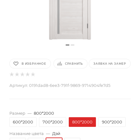
В ИЗБРАННОЕ
СРАВНИТЬ
ЗАЯВКА НА ЗАМЕР
Артикул:
0191dad8-6ee3-791f-9869-9714904fe7d5
Размер
—
800*2000
600*2000
700*2000
800*2000
900*2000
Название цвета
—
Дэй