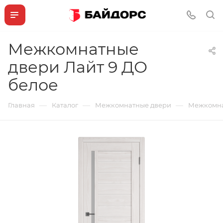
Межкомнатные
двери Лайт 9 ДО
белое
—
—
—
Главная
Каталог
Межкомнатные двери
Межкомна