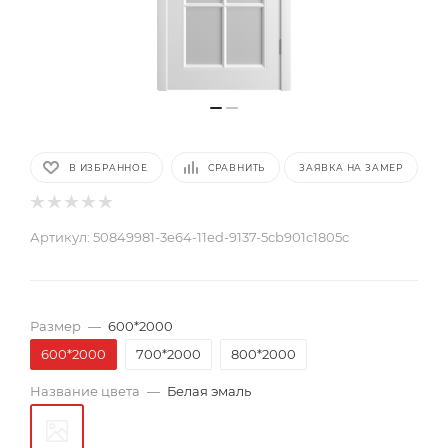
В ИЗБРАННОЕ
СРАВНИТЬ
ЗАЯВКА НА ЗАМЕР
Артикул:
50849981-3e64-11ed-9137-5cb901c1805c
Размер
—
600*2000
600*2000
700*2000
800*2000
Название цвета
—
Белая эмаль