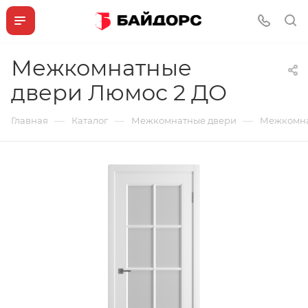
Межкомнатные
двери Люмос 2 ДО
—
—
—
Главная
Каталог
Межкомнатные двери
Межкомна