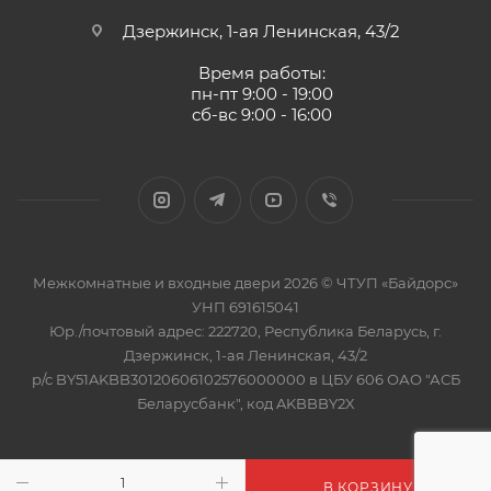
Дзержинск, 1-ая Ленинская, 43/2
Время работы:
пн-пт 9:00 - 19:00
сб-вс 9:00 - 16:00
Межкомнатные и входные двери 2026 © ЧТУП «Байдорс»
УНП 691615041
Юр./почтовый адрес: 222720, Республика Беларусь, г.
Дзержинск, 1-ая Ленинская, 43/2
р/с BY51AKBB30120606102576000000 в ЦБУ 606 ОАО "АСБ
Беларусбанк", код AKBBBY2X
В КОРЗИНУ