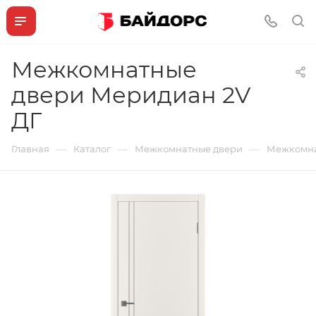
Межкомнатные
двери Меридиан 2V
ДГ
—
—
—
Главная
Каталог
Межкомнатные двери
Межкомна