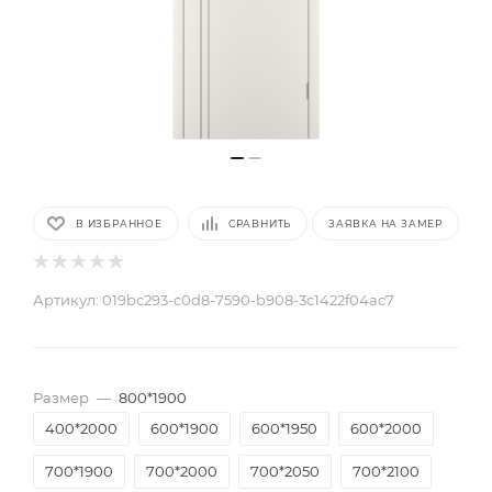
В ИЗБРАННОЕ
СРАВНИТЬ
ЗАЯВКА НА ЗАМЕР
Артикул:
019bc293-c0d8-7590-b908-3c1422f04ac7
Размер
—
800*1900
400*2000
600*1900
600*1950
600*2000
700*1900
700*2000
700*2050
700*2100