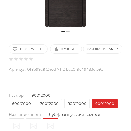
В ИЗБРАННОЕ
СРАВНИТЬ
ЗАЯВКА НА ЗАМЕР
Артикул:
018e99c8-24cd-7112-bcc0-9c49433c159e
Размер
—
900*2000
600*2000
700*2000
800*2000
900*2000
Название цвета
—
Дуб французский темный