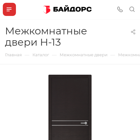
Межкомнатные
двери Н-13
—
—
—
Главная
Каталог
Межкомнатные двери
Межкомна