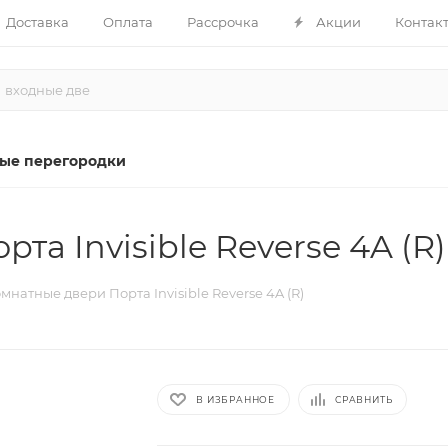
Доставка
Оплата
Рассрочка
Акции
Контак
ые перегородки
а Invisible Reverse 4A (R)
натные двери Порта Invisible Reverse 4A (R)
В ИЗБРАННОЕ
СРАВНИТЬ