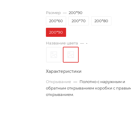
Размер
—
200*90
200*60
200*70
200*80
200*90
Название цвета
—
-
Характеристики
Открывание
—
Полотно с наружным и
обратным открыванием коробки с правы
открыванием.