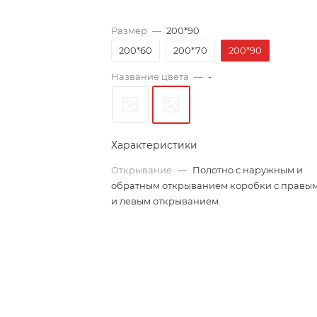
Размер
—
200*90
200*60
200*70
200*90
Название цвета
—
-
Характеристики
Открывание
—
Полотно с наружным и
обратным открыванием коробки с правы
и левым открыванием.