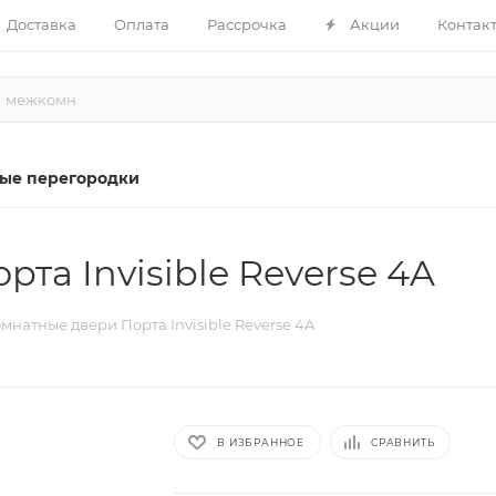
Доставка
Оплата
Рассрочка
Акции
Контак
ые перегородки
а Invisible Reverse 4A
натные двери Порта Invisible Reverse 4A
В ИЗБРАННОЕ
СРАВНИТЬ