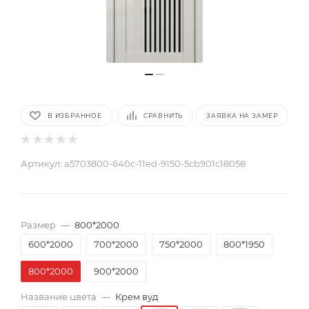
В ИЗБРАННОЕ
СРАВНИТЬ
ЗАЯВКА НА ЗАМЕР
Артикул:
a5703800-640c-11ed-9150-5cb901c18058
Размер
—
800*2000
600*2000
700*2000
750*2000
800*1950
800*2000
900*2000
Название цвета
—
Крем вуд