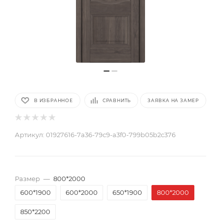
В ИЗБРАННОЕ
СРАВНИТЬ
ЗАЯВКА НА ЗАМЕР
Артикул:
01927616-7a36-79c9-a3f0-799b05b2c376
Размер
—
800*2000
600*1900
600*2000
650*1900
800*2000
850*2200