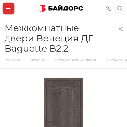
Межкомнатные
двери Венеция ДГ
Baguette B2.2
—
—
—
Главная
Каталог
Межкомнатные двери
Межкомнат