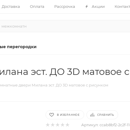
Доставка
Оплата
Рассрочка
Акции
Контак
ые перегородки
ана эст. ДО 3D матовое 
натные двери Милана эст. ДО 3D матовое с рисунком
В ИЗБРАННОЕ
СРАВНИТЬ
Артикул:
ccab8bf2-2c2f-1