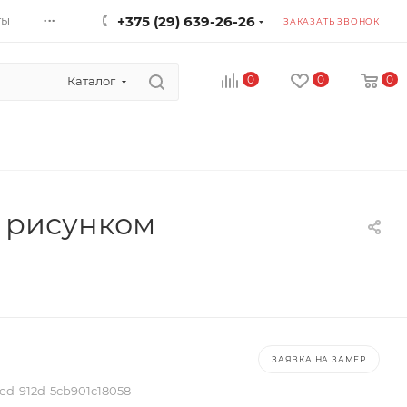
...
ты
+375 (29) 639-26-26
ЗАКАЗАТЬ ЗВОНОК
0
0
0
Каталог
с рисунком
ЗАЯВКА НА ЗАМЕР
1ed-912d-5cb901c18058