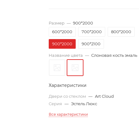
Размер
—
900*2000
600*2000
700*2000
800*2000
900*2000
900*2100
Название цвета
—
Слоновая кость эмаль
Характеристики
Двери со стеклом
—
Art Cloud
Серия
—
Эстель Люкс
Все характеристики