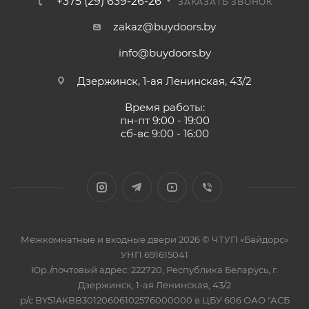
+375 (29) 639-26-26
ЗАКАЗАТЬ ЗВОНОК
zakaz@buydoors.by
info@buydoors.by
Дзержинск, 1-ая Ленинская, 43/2
Время работы:
пн-пт 9:00 - 19:00
сб-вс 9:00 - 16:00
Межкомнатные и входные двери 2026 © ЧТУП «Байдорс»
УНП 691615041
Юр./почтовый адрес: 222720, Республика Беларусь, г.
Дзержинск, 1-ая Ленинская, 43/2
р/с BY51AKBB30120606102576000000 в ЦБУ 606 ОАО "АСБ