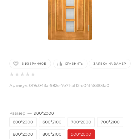
В ИЗБРАННОЕ
СРАВНИТЬ
ЗАЯВКА НА ЗАМЕР
Артикул:
019c043a-982e-7e71-af12-e04f483f03a0
Размер
—
900*2000
600*2000
600*2100
700*2000
700*2100
800*2000
800*2100
900*2000