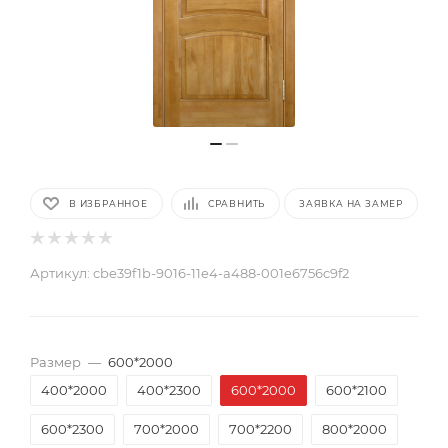
В ИЗБРАННОЕ
СРАВНИТЬ
ЗАЯВКА НА ЗАМЕР
Артикул:
cbe39f1b-9016-11e4-a488-001e6756c9f2
Размер
—
600*2000
400*2000
400*2300
600*2000
600*2100
600*2300
700*2000
700*2200
800*2000