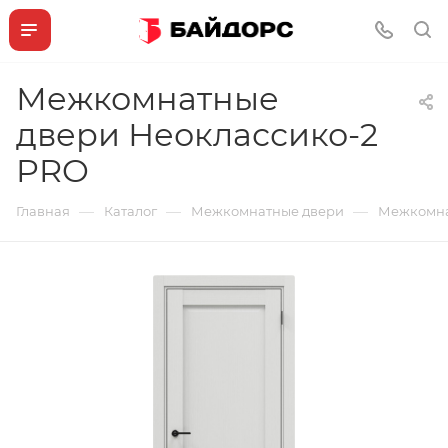
Межкомнатные
двери Неоклассико-2
PRO
—
—
—
Главная
Каталог
Межкомнатные двери
Межкомна