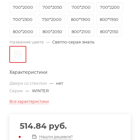
700*2000
700*2050
700*2100
700*2200
700*2300
750*2000
800*1900
800*1950
800*2000
800*2050
800*2100
800*2150
Название цвета
—
Светло-серая эмаль
800*2200
800*2300
900*1950
900*2000
900*2100
900*2200
900*2250
900*2300
Характеристики
Двери со стеклом
—
нет
Серия
—
WINTER
Все характеристики
514.84
руб.
Нашли дешевле?