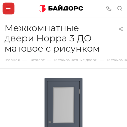
Межкомнатные
двери Норра 3 ДО
матовое с рисунком
—
—
—
Главная
Каталог
Межкомнатные двери
Межкомна