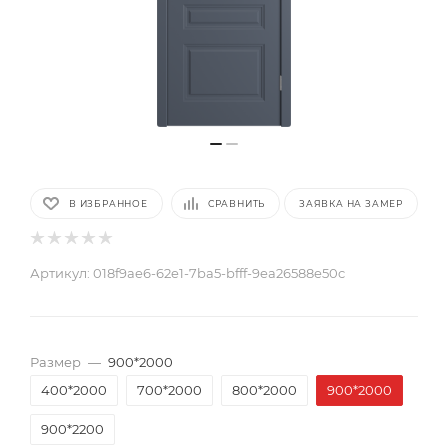
В ИЗБРАННОЕ
СРАВНИТЬ
ЗАЯВКА НА ЗАМЕР
Артикул:
018f9ae6-62e1-7ba5-bfff-9ea26588e50c
Размер
—
900*2000
400*2000
700*2000
800*2000
900*2000
900*2200