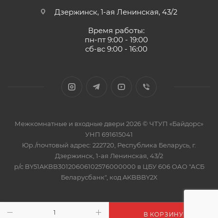
Дзержинск, 1-ая Ленинская, 43/2
Время работы:
пн-пт 9:00 - 19:00
сб-вс 9:00 - 16:00
Межкомнатные и входные двери 2026 © ЧТУП «Байдорс»
УНП 691615041
Юр./почтовый адрес: 222720, Республика Беларусь, г.
Дзержинск, 1-ая Ленинская, 43/2
р/с BY51AKBB30120606102576000000 в ЦБУ 606 ОАО "АСБ
Беларусбанк", код AKBBBY2X
В КОРЗИНУ