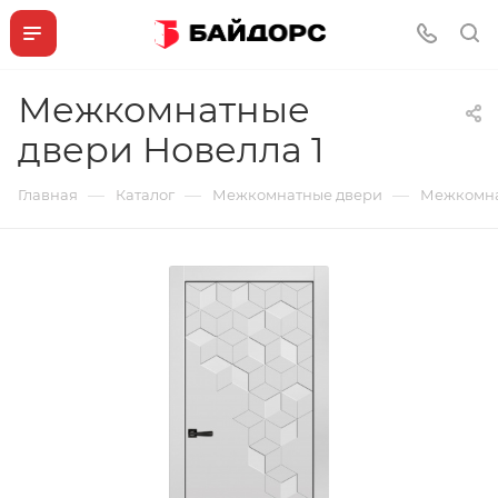
Межкомнатные
двери Новелла 1
—
—
—
Главная
Каталог
Межкомнатные двери
Межкомна