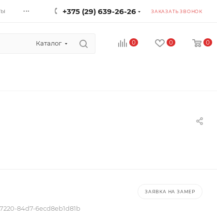
...
ты
+375 (29) 639-26-26
ЗАКАЗАТЬ ЗВОНОК
0
0
0
Каталог
ЗАЯВКА НА ЗАМЕР
-7220-84d7-6ecd8eb1d81b