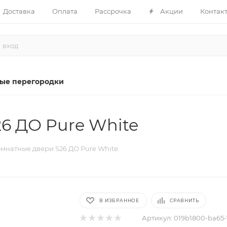
Доставка
Оплата
Рассрочка
Акции
Контак
ые перегородки
6 ДО Pure White
натные двери S26 ДО Pure White
В ИЗБРАННОЕ
СРАВНИТЬ
Артикул:
019b1800-ba65