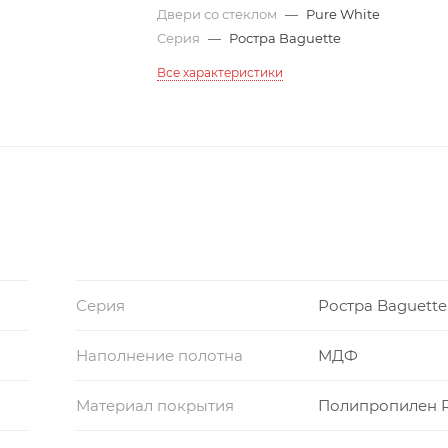
800*1950
800*2000
800*2050
Двери со стеклом
—
Pure White
Серия
—
Ростра Baguette
800*2100
800*2150
800*2200
Все характеристики
800*2300
850*2000
850*2050
900*1900
900*2000
900*2050
900*2100
900*2150
900*2200
900*2250
950*1900
950*2000
950*2200
Серия
Ростра Baguette
Наполнение полотна
МДФ
Материал покрытия
Полипропилен 