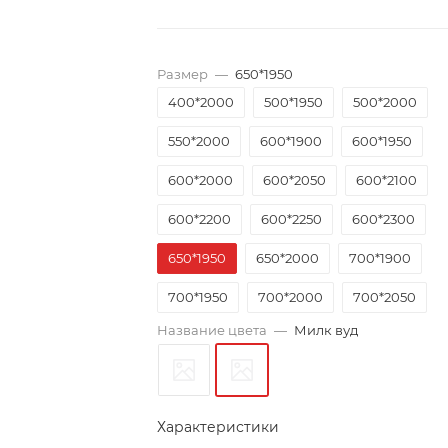
Размер
—
650*1950
400*2000
500*1950
500*2000
550*2000
600*1900
600*1950
600*2000
600*2050
600*2100
600*2200
600*2250
600*2300
650*1950
650*2000
700*1900
700*1950
700*2000
700*2050
Название цвета
—
Милк вуд
700*2100
700*2150
700*2200
700*2300
750*1950
750*2000
750*2050
750*2150
800*1900
Характеристики