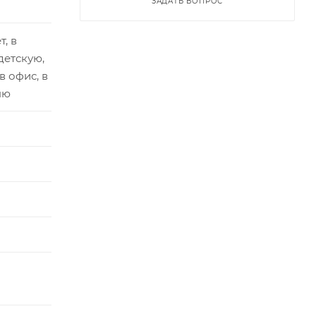
ЗАДАТЬ ВОПРОС
т, в
детскую,
 в офис, в
ню